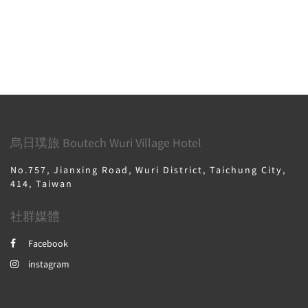
烏日璞旅 Boutech Wuri Village Hotel
No.757, Jianxing Road, Wuri District, Taichung City,
414, Taiwan
社群媒體
Facebook
instagram