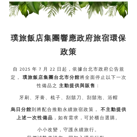
璞旅飯店集團響應政府旅宿環保
政策
自 2025 年 7 月 22 日起，依據台北市政府公告規
定，
璞旅飯店集團台北市分館
將全面停止以下一次
性備品之
主動提供與販售
：
牙刷、牙膏、梳子、刮鬍刀、刮鬍泡、浴帽
烏日分館
則將配合推動永續旅宿政策，
不主動提供
上述一次性備品
，如有需求，可於櫃台選購。
小小改變，守護永續旅行。