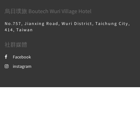
烏日璞旅 Boutech Wuri Village Hotel
No.757, Jianxing Road, Wuri District, Taichung City,
414, Taiwan
社群媒體
Facebook
instagram
2026
All rights reserved
繁體
English
日本語
한국인
Powered by
Canvas