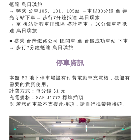
抵達 烏日璞旅
→ 轉乘 公車105、101、105延 →車程30分鐘 至 善
光寺站下車→ 步行7分鐘抵達 烏日璞旅
→ 至 後站計程車排班區 搭計程車→ 30分鐘車程抵
達 烏日璞旅
■ 搭乘 台灣鐵路公司 區間車 至 台鐵成功車站 下車
→ 步行7分鐘抵達 烏日璞旅
停車資訊
本館 B2 地下停車場設有付費電動車充電樁，歡迎有
需要的貴賓使用。
計費方式：每分鐘 $1 元
充電規格：SAE J1772 標準插頭
※ 若您的車款不支援此接頭，請自行攜帶轉接頭。
Previous
Next