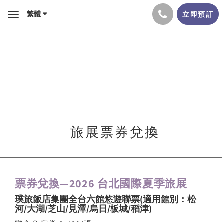
繁體
立即預訂
Toggle
navigation
旅展票券兌換
票券兌換—2026 台北國際夏季旅展
璞旅飯店集團全台六館悠遊聯票(適用館別：松
河/大湖/芝山/見潭/烏日/板城/稻津)