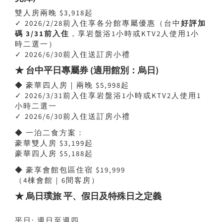
雙人房兩晚 $3,918起
✓ 2026/2/28前入住享各分館專屬優惠（台中
好評加
碼 3/31前入住
，享岩盤浴1小時或KTV2人使用1小
時二選一）
✓ 2026/6/30前入住送訂房小禮
★ 台中平日專屬券 (適用館別：烏日)
◆ 豪華四人房｜兩晚 $5,998起
✓ 2026/3/31前入住享岩盤浴1小時或KTV2人使用1
小時二選一
✓ 2026/6/30前入住送訂房小禮
◆ 一泊二食方案：
豪華雙人房 $3,199起
豪華四人房 $5,188起
◆ 豪享會館包區住宿 $19,999
（4棟會館｜6間客房）
★ 烏日璞旅 平、假日及特殊日之定義
平日: 週日至週四