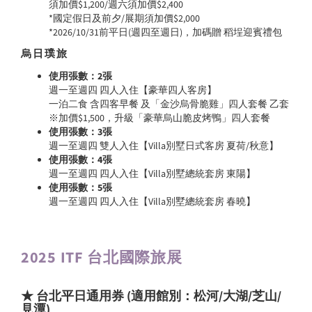
須加價$1,200/週六須加價$2,400
*國定假日及前夕/展期須加價$2,000
*2026/10/31前平日(週四至週日)，加碼贈 稻埕迎賓禮包
烏日璞旅
使用張數：2張
週一至週四 四人入住【豪華四人客房】
一泊二食 含四客早餐 及「金沙烏骨脆雞」四人套餐 乙套
※加價$1,500，升級「豪華烏山脆皮烤鴨」四人套餐
使用張數：3張
週一至週四 雙人入住【Villa別墅日式客房 夏荷/秋意】
使用張數：4張
週一至週四 四人入住【Villa別墅總統套房 東陽】
使用張數：5張
週一至週四 四人入住【Villa別墅總統套房 春曉】
2025 ITF 台北國際旅展
★ 台北平日通用券 (適用館別：松河/大湖/芝山/
見潭)