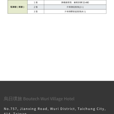
烏日璞旅 Boutech Wuri Village Hotel
No.757, Jianxing Road, Wuri District, Taichung City,
414, Taiwan