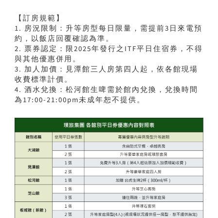
【訂房規範】
1. 房況限制：升等房型每日限量，需提前3日來電預
約，以飯店回覆確認為準。
2. 票券認定：限2025年發行之ITF平日住宿券，不得
與其他優惠併用。
3. 加人加價：見潭館三人房第四人起，依各館現場
收費標準計價。
4. 酒水兌換：松河館生啤需於館內兌換，兌換時間
為17:00-21:00pm未成年恕不提供。