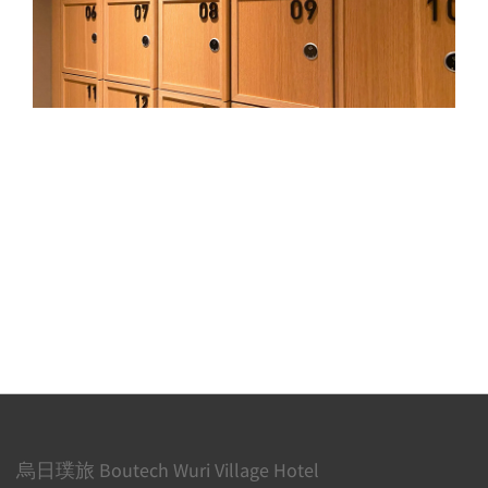
烏日璞旅 Boutech Wuri Village Hotel