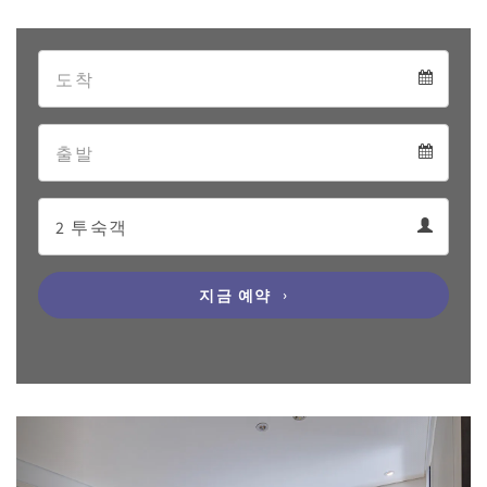
Arrival
Arrival
Departure
calendar
Departure
Guests
calendar
Guests
calendar
지금 예약
Previous
Next