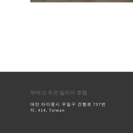
부테크 우르 빌리지 호텔
대만 타이중시 우일구 건행로 757번
지, 414, Taiwan