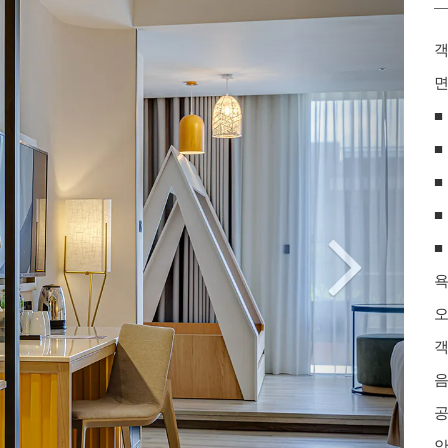
객
면
■
■
■
■
■
오
공