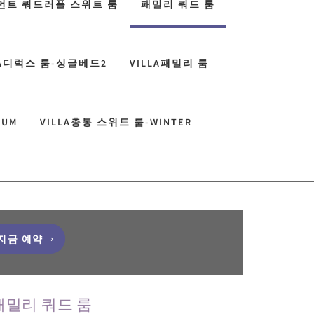
먼트 쿼드러플 스위트 룸
패밀리 쿼드 룸
LA디럭스 룸-싱글베드2
VILLA패밀리 룸
TUM
VILLA총통 스위트 룸-WINTER
지금 예약
패밀리 쿼드 룸