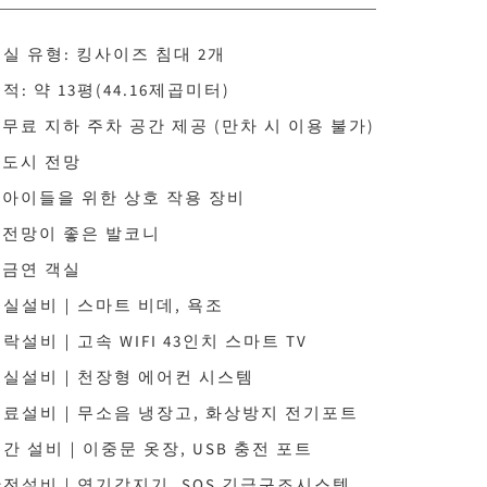
실 유형: 킹사이즈 침대 2개
적: 약 13평(44.16제곱미터)
 무료 지하 주차 공간 제공 (만차 시 이용 불가)
 도시 전망
 아이들을 위한 상호 작용 장비
 전망이 좋은 발코니
 금연 객실
욕실설비｜스마트 비데, 욕조
락설비｜고속 WIFI 43인치 스마트 TV
객실설비｜천장형 에어컨 시스템
음료설비｜무소음 냉장고, 화상방지 전기포트
간 설비｜이중문 옷장, USB 충전 포트
안전설비｜연기감지기, SOS 긴급구조시스템,