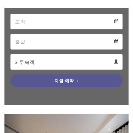
Arrival
Arrival
Departure
calendar
Departure
Guests
calendar
Guests
calendar
지금 예약
Previous
Next