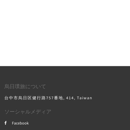
烏日璞旅について
台中市烏日区健行路757番地, 414, Taiwan
ソーシャルメディア
Facebook