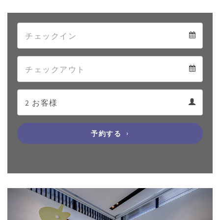
Arrival
Arrival
Departure
calendar
Departure
Guests
calendar
Guests
calendar
予約する
Previous
Next